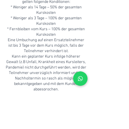
gelten folgende Konditionen:
* Weniger als 14 Tage – 50% der gesamten
Kurskosten
* Weniger als 3 Tage – 100% der gesamten
Kurskosten
* Fernbleiben vom Kurs – 100% der gesamten
Kurskosten
Eine Umbuchung auf einen Ersatzteilnehmer
ist bis 3 Tage vor dem Kurs möglich, falls der
Teilnehmer verhindert ist.
Kann ein geplanter Kurs infolge höherer
Gewalt (z.B Unfall, Krankheit eines Kursleiters,
Pandemie) nicht durchgeführt werden, wird der
Teilnehmer unverzüglich informiert und ein
Nachholtermin so rasch als möglich
bekanntgegeben und mit dem Kunden
abgesprochen.
Wichtig: Die Kursdurchführung wird nur bei
genügend Anzahl Teilnehmern (siehe
Kursdetails auf Website) garantiert. Bei zu
wenig Teilnehmern wird nach einem
Alternativtermin gesucht. Umtausch von
Kursgutscheinen: Falls ein Kursgutschein/eine
Kursbuchung storniert werden möchte, gibt es