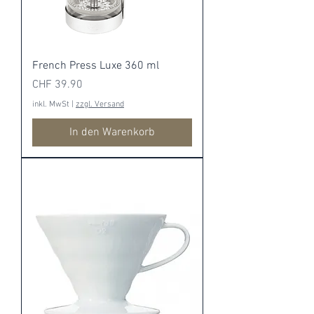
French Press Luxe 360 ml
Preis
CHF 39.90
inkl. MwSt
|
zzgl. Versand
In den Warenkorb