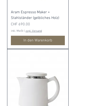
Aram Espresso Maker +
Stahlständer (gelbliches Holz)
Preis
CHF 690.00
inkl. MwSt
|
zzgl. Versand
In den Warenkorb