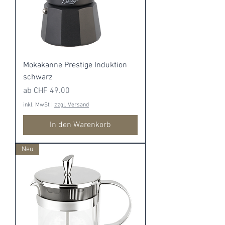
Mokakanne Prestige Induktion
schwarz
Sale-Preis
ab
CHF 49.00
inkl. MwSt
|
zzgl. Versand
In den Warenkorb
Neu