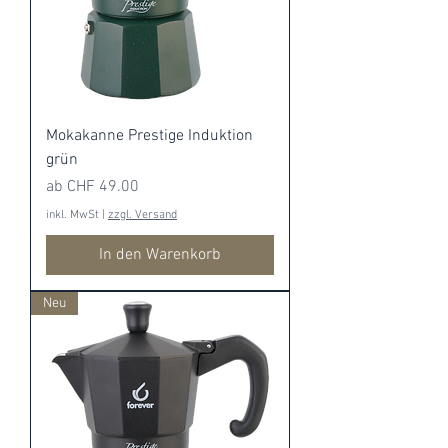
Mokakanne Prestige Induktion
grün
Sale-Preis
ab
CHF 49.00
inkl. MwSt
|
zzgl. Versand
In den Warenkorb
Neu