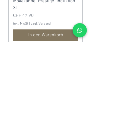
Mokakanne "Prestige" Induktion
3T
Preis
CHF 47.90
inkl. MwSt
|
zzgl. Versand
In den Warenkorb
Mokakanne "Prestige" La Verde