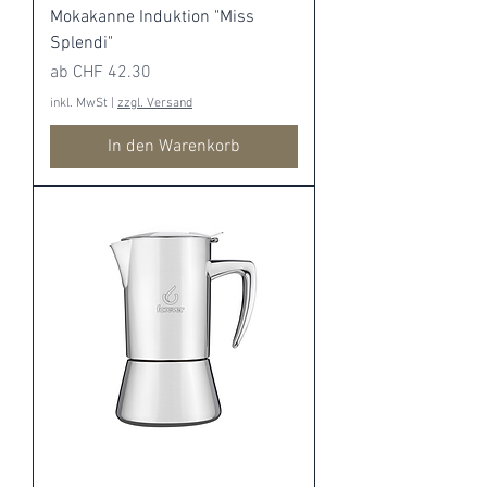
Mokakanne Induktion "Miss
Splendi"
Sale-Preis
ab
CHF 42.30
inkl. MwSt
|
zzgl. Versand
In den Warenkorb