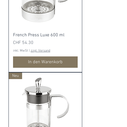
French Press Luxe 600 ml
Preis
CHF 54.30
inkl. MwSt
|
zzgl. Versand
In den Warenkorb
Neu