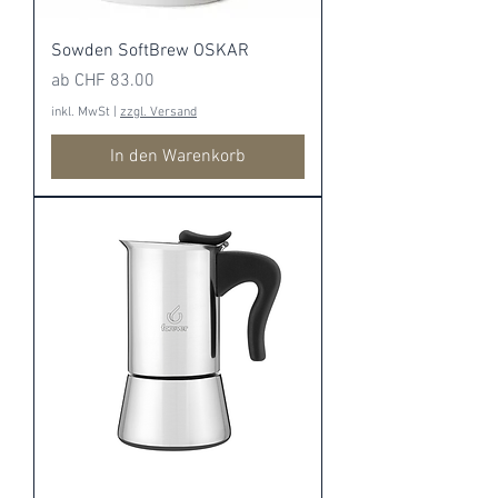
Sowden SoftBrew OSKAR
Sale-Preis
ab
CHF 83.00
inkl. MwSt
|
zzgl. Versand
In den Warenkorb