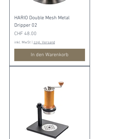
HARIO Double Mesh Metal
Dripper 02
Preis
CHF 48.00
inkl. MwSt
|
zzgl. Versand
In den Warenkorb