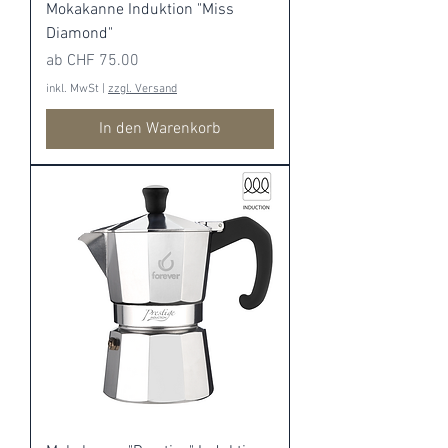
Mokakanne Induktion "Miss
Diamond"
Sale-Preis
ab
CHF 75.00
inkl. MwSt
|
zzgl. Versand
In den Warenkorb