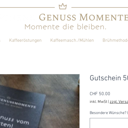
s
Kaffeeröstungen
Kaffeemasch./Mühlen
Brühmethod
Gutschein 5
Preis
CHF 50.00
inkl. MwSt
|
zzgl. Vers
Besondere Wünsche? (